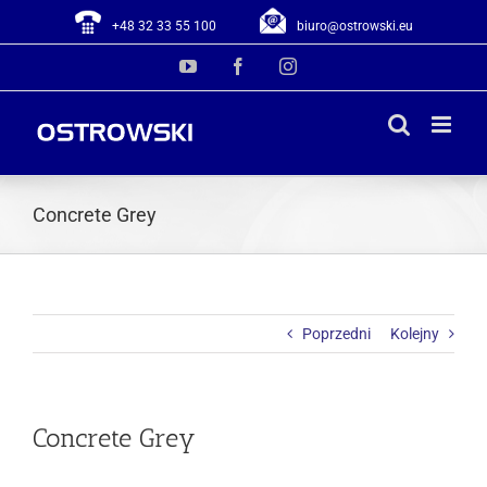
Przejdź
+48 32 33 55 100
biuro@ostrowski.eu
do
YouTube
Facebook
Instagram
zawartości
Concrete Grey
Poprzedni
Kolejny
Concrete Grey